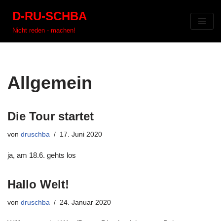
D-RU-SCHBA
Zum
Nicht reden - machen!
Inhalt
springen
Allgemein
Die Tour startet
von
druschba
17. Juni 2020
ja, am 18.6. gehts los
Hallo Welt!
von
druschba
24. Januar 2020